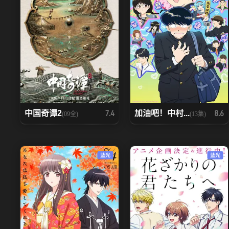
中国奇谭2
加油吧！中村...
7.4
8.6
(09全)
(13集)
蓝光
蓝光