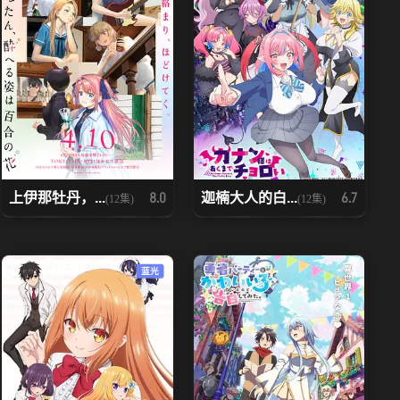
上伊那牡丹，...
迦楠大人的白...
8.0
6.7
(12集)
(12集)
蓝光