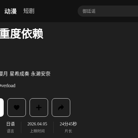
动漫
短剧
重度依赖
樱月
星希成奏
永濑安奈
verload
日语
2026.04.05
24分45秒
语言
上映时间
片长