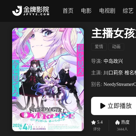
首页
电影
电视剧
综艺
主播女孩
爱情
动画
导演:
中岛政兴
主演:
川口莉奈
椎名
别名:
NeedyStreamerO
立即播放
5.4
热度
评分
3444
人