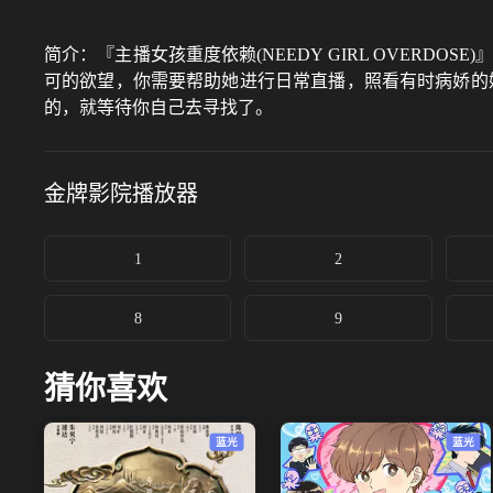
简介：
『主播女孩重度依赖(NEEDY GIRL OVER
可的欲望，你需要帮助她进行日常直播，照看有时病娇的她
的，就等待你自己去寻找了。
金牌影院
播放器
1
2
8
9
猜你喜欢
蓝光
蓝光