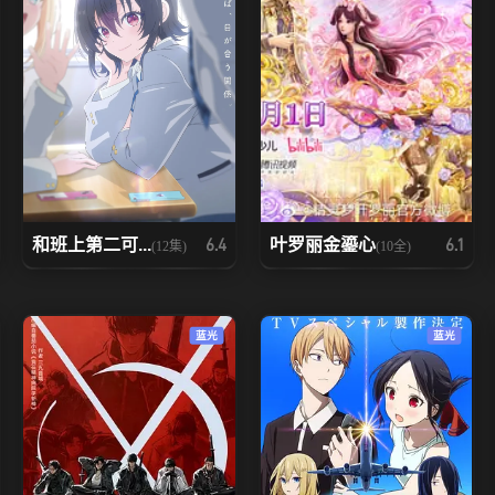
和班上第二可...
叶罗丽金鎏心
6.4
6.1
(12集)
(10全)
蓝光
蓝光