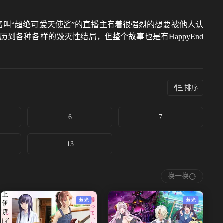
这位名叫“超绝可爱天使酱”的直播主有着很强烈的想要被他人认
各种各样的毁灭性结局，但整个故事也是有HappyEnd
排序
6
7
13
换一换
蓝光
蓝光