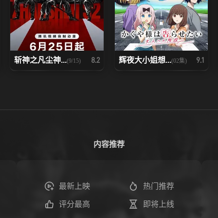
斩神之凡尘神...
辉夜大小姐想...
8.2
9.1
(9/15)
(02集)
内容推荐
最新上映
热门推荐
评分最高
即将上线