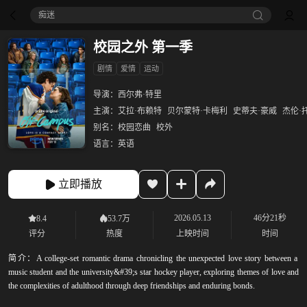
痴迷
校园之外 第一季
剧情
爱情
运动
导演：
西尔弗·特里
主演：
艾拉·布赖特
贝尔蒙特·卡梅利
史蒂夫·豪威
杰伦·
别名：
校园恋曲
校外
语言：
英语
立即播放
2026.05.13
46分21秒
8.4
53.7万
评分
热度
上映时间
时间
简介：
A college-set romantic drama chronicling the unexpected love story between a
music student and the university&#39;s star hockey player, exploring themes of love and
the complexities of adulthood through deep friendships and enduring bonds.