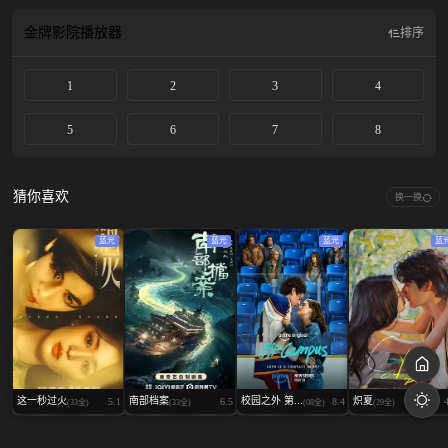
金牌影院
播放器
排序
1
2
3
4
5
6
7
8
猜你喜欢
换一换
蓝光
蓝光
蓝光
蓝
这一秒过火
南部档案
校园之外 第...
炽夏
5.1
6.5
8.4
(33全)
(33全)
(08全)
(29全)