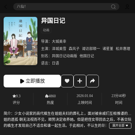
八仙！
异国日记
动画
导演：
大城美幸
主演：
泽城美雪
森风子
诹访部顺一
诸星堇
松井惠理
别名：
异国日记动画版
他国日记
语言：
日语
立即播放
2026.01.04
23分40秒
9.3
4860
评分
热度
上映时间
时间
简介：
少女小说家的高代槙生在姐姐夫妇的葬礼上，面对被亲戚们互相推诿的姐
姐的遗孤·朝无法视而不见，顺势决定收养她。但是把侄女带回去之后，不善交际
的槙生才发现自己不适合和谁一起生活。于此相对，不认生的朝面
对“不像大人的大人”的槙生却也坦率的接受了。女王和如小狗般侄女就此展开了