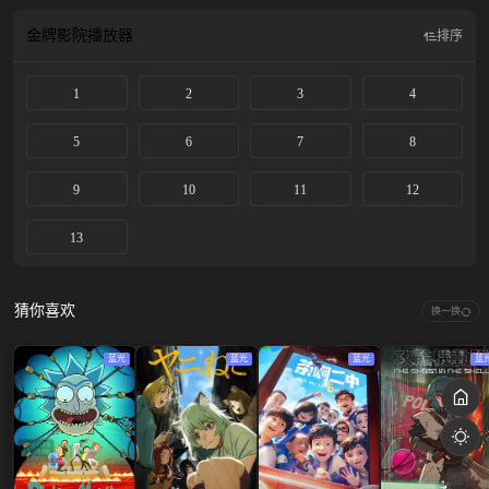
同居生活……
金牌影院
播放器
排序
1
2
3
4
5
6
7
8
9
10
11
12
13
猜你喜欢
换一换
蓝光
蓝光
蓝光
蓝